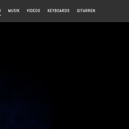
H
MUSIK
VIDEOS
KEYBOARDS
GITARREN